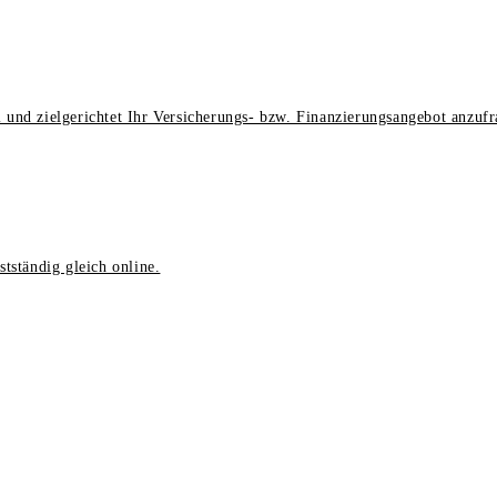
 und zielgerichtet Ihr Versicherungs- bzw. Finanzierungsangebot anzufr
tständig gleich online.