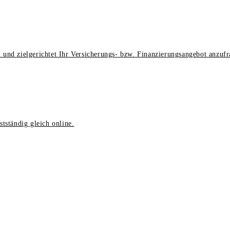
 und zielgerichtet Ihr Versicherungs- bzw. Finanzierungsangebot anzufr
tständig gleich online.