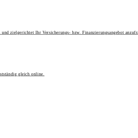
 und zielgerichtet Ihr Versicherungs- bzw. Finanzierungsangebot anzufr
tständig gleich online.