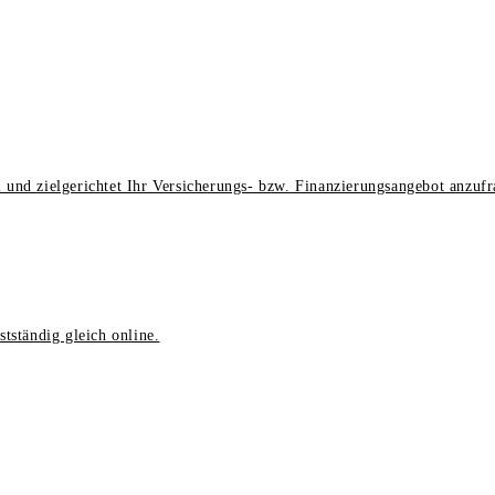
 und zielgerichtet Ihr Versicherungs- bzw. Finanzierungsangebot anzufr
tständig gleich online.